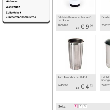
Wellness
Werkzeuge
Zollstöcke /
Zimmermannsbleistifte
Edelstahlthermobecher weiß
Emaill
mit Deckel
€ 9
2800163
28082
76
ab
Auto-Isolierbecher 0,45 l
Edelsta
hochgla
€ 4
2413300
24092
82
ab
Seite:
1
2
3