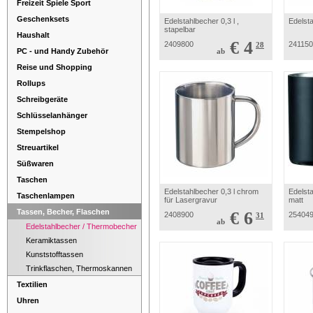
Freizeit Spiele Sport
Geschenksets
Edelstahlbecher 0,3 l ,
Edelsta
stapelbar
Haushalt
€ 4
2409800
24115
28
PC - und Handy Zubehör
ab
Reise und Shopping
Rollups
Schreibgeräte
Schlüsselanhänger
Stempelshop
Streuartikel
Süßwaren
Taschen
Edelstahlbecher 0,3 l chrom
Edelst
Taschenlampen
für Lasergravur
matt
Tassen, Becher, Flaschen
€ 6
2408900
25404
31
ab
Edelstahlbecher / Thermobecher
Keramiktassen
Kunststofftassen
Trinkflaschen, Thermoskannen
Textilien
Uhren