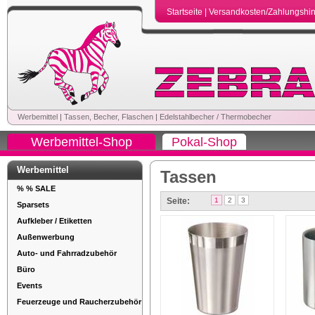
Startseite
|
Versandkosten/Zahlungshi
Werbemittel
|
Tassen, Becher, Flaschen
|
Edelstahlbecher / Thermobecher
Werbemittel-Shop
Pokal-Shop
Werbemittel
Tassen
% % SALE
Seite:
1
2
3
Sparsets
Aufkleber / Etiketten
Außenwerbung
Auto- und Fahrradzubehör
Büro
Events
Feuerzeuge und Raucherzubehör