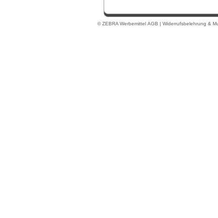
© ZEBRA Werbemittel
AGB
|
Widerrufsbelehrung & Mu