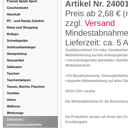
Artikel Nr. 240
Freizeit Spiele Sport
Geschenksets
Preis ab 2,68 € (
Haushalt
zzgl.
Versand
PC - und Handy Zubehör
Reise und Shopping
Mindestabnahme
Rollups
Lieferzeit: ca. 5 
Schreibgeräte
Schlüsselanhänger
Qualitätszollstock 2m natur, Handwerkerq
Stempelshop
Millimeterteilung auf den Anfangsgliede
• mit innenliegenden gehärteten Stahlfe
Streuartikel
Winkelübersicht
Süßwaren
Taschen
• EG-Bauartzulassung, Genauigkeitsklass
Taschenlampen
• doppelte Millimeterteilung auf allen Gl
Tassen, Becher, Flaschen
ADGA 250+ neutral
Textilien
Uhren
Die Mindestabnahme für die Bedruckung 
Wellness
Werkzeuge
Vor Produktion senden wir Ihnen den Ent
Zollstöcke /
Druckfreigabe.
Zimmermannsbleistifte