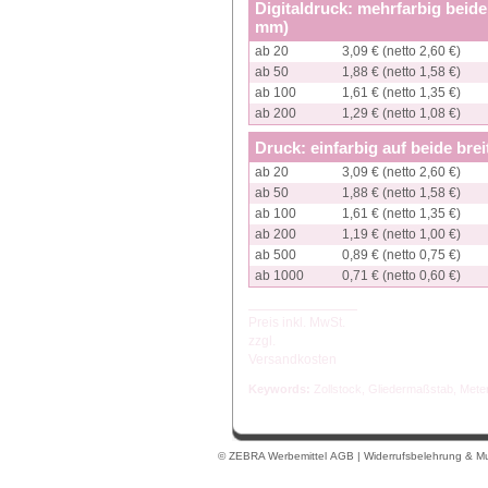
Digitaldruck: mehrfarbig beide
mm)
ab 20
3,09 € (netto 2,60 €)
ab 50
1,88 € (netto 1,58 €)
ab 100
1,61 € (netto 1,35 €)
ab 200
1,29 € (netto 1,08 €)
Druck: einfarbig auf beide bre
ab 20
3,09 € (netto 2,60 €)
ab 50
1,88 € (netto 1,58 €)
ab 100
1,61 € (netto 1,35 €)
ab 200
1,19 € (netto 1,00 €)
ab 500
0,89 € (netto 0,75 €)
ab 1000
0,71 € (netto 0,60 €)
Preis inkl. MwSt.
zzgl.
Versandkosten
Keywords:
Zollstock
,
Gliedermaßstab
,
Mete
© ZEBRA Werbemittel
AGB
|
Widerrufsbelehrung & Mu