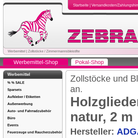
Startseite
|
Versandkosten/Zahlungshi
Werbemittel
|
Zollstöcke / Zimmermannsbleistifte
Werbemittel-Shop
Pokal-Shop
Werbemittel
Zollstöcke und B
% % SALE
an.
Sparsets
Holzglied
Aufkleber / Etiketten
Außenwerbung
Auto- und Fahrradzubehör
natur, 2 m
Büro
Events
Hersteller:
ADG
Feuerzeuge und Raucherzubehör