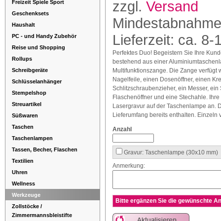
zzgl.
Versand
Freizeit Spiele Sport
Geschenksets
Mindestabnahme
Haushalt
Lieferzeit: ca. 8-
PC - und Handy Zubehör
Reise und Shopping
Perfektes Duo! Begeistern Sie Ihre Kun
Rollups
bestehend aus einer Aluminiumtaschenl
Schreibgeräte
Multifunktionszange. Die Zange verfügt 
Nagelfeile, einen Dosenöffner, einen K
Schlüsselanhänger
Schlitzschraubenzieher, ein Messer, ei
Stempelshop
Flaschenöffner und eine Stechahle. Ihre
Streuartikel
Lasergravur auf der Taschenlampe an. Dr
Lieferumfang bereits enthalten. Einzeln 
Süßwaren
Taschen
Anzahl
Taschenlampen
Tassen, Becher, Flaschen
Gravur: Taschenlampe (30x10 mm)
Textilien
Anmerkung:
Uhren
Wellness
Werkzeuge
Bitte ergänzen Sie die gewünschte An
Zollstöcke /
Zimmermannsbleistifte