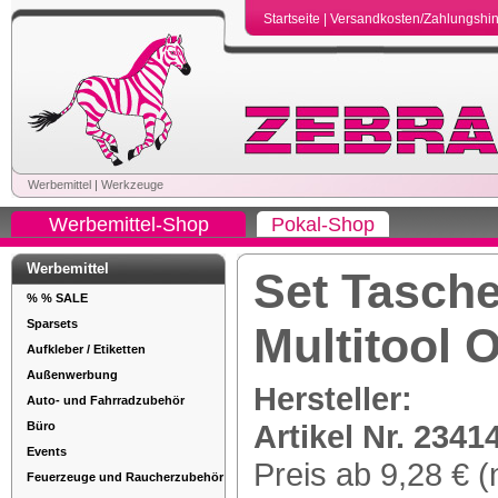
Startseite
|
Versandkosten/Zahlungshi
Werbemittel
|
Werkzeuge
Werbemittel-Shop
Pokal-Shop
Werbemittel
Set Tasch
% % SALE
Sparsets
Multitool 
Aufkleber / Etiketten
Außenwerbung
Hersteller:
Auto- und Fahrradzubehör
Artikel Nr. 2341
Büro
Events
Preis ab 9,28 € (
Feuerzeuge und Raucherzubehör