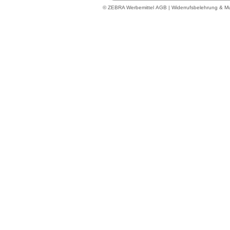
© ZEBRA Werbemittel
AGB
|
Widerrufsbelehrung & Mu