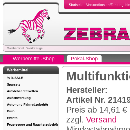
Startseite
|
Versandkosten/Zahlungshi
Werbemittel
|
Werkzeuge
Werbemittel-Shop
Pokal-Shop
Werbemittel
Multifunk
% % SALE
Sparsets
Hersteller:
Aufkleber / Etiketten
Artikel Nr. 2141
Außenwerbung
Auto- und Fahrradzubehör
Preis ab 14,61 € 
Büro
zzgl.
Versand
Events
Feuerzeuge und Raucherzubehör
Mindestabnahme