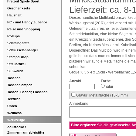
Freizeit Spiele Sport
Lieferzeit: ca. 8-
Geschenksets
Haushalt
Dieses handliche Multifunktionswerkze
PC - und Handy Zubehör
Werkzeugstahl (2CR), edel verziert mit Hol
Gelegenheit. Zahlreiche Teile, darunter
Reise und Shopping
Schneidefunktion, eine kleine Säge mit 
Rollups
ein Kreuzschlitzschraubenzieher, drei 
Schreibgeräte
Breiten, ein kleines Messer mit Kabeliso
Schlüsselanhänger
Dosenöffner. Das Multitool wird in eine
geliefert, so dass man es immer mit sich
Stempelshop
plazieren wir auf die Metallfläche die 
Streuartikel
sehen kann.
Süßwaren
Größe: 6,5 x 4 x 15cm • Werbefläche: 1,
Taschen
Anzahl
Farbe
Taschenlampen
natur
Tassen, Becher, Flaschen
Gravur: Metallfläche (15x5 mm)
Textilien
Anmerkung:
Uhren
Wellness
Werkzeuge
Bitte ergänzen Sie die gewünschte An
Zollstöcke /
Zimmermannsbleistifte