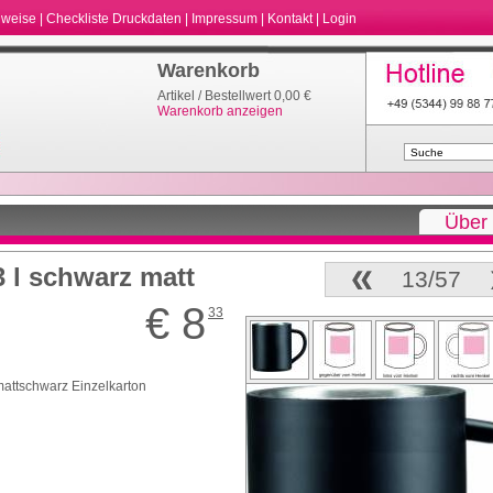
nweise
|
Checkliste Druckdaten
|
Impressum
|
Kontakt
|
Login
Warenkorb
Artikel / Bestellwert 0,00 €
Warenkorb anzeigen
Über
3 l schwarz matt
13/57
€ 8
33
mattschwarz Einzelkarton