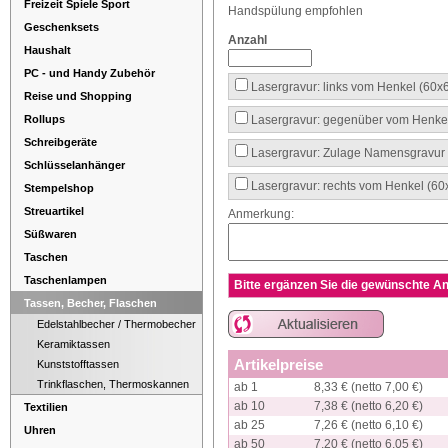
Freizeit Spiele Sport
Handspülung empfohlen
Geschenksets
Anzahl
Haushalt
PC - und Handy Zubehör
Lasergravur: links vom Henkel (60
Reise und Shopping
Lasergravur: gegenüber vom Henke
Rollups
Schreibgeräte
Lasergravur: Zulage Namensgravur
Schlüsselanhänger
Lasergravur: rechts vom Henkel (6
Stempelshop
Streuartikel
Anmerkung:
Süßwaren
Taschen
Taschenlampen
Bitte ergänzen Sie die gewünschte An
Tassen, Becher, Flaschen
Edelstahlbecher / Thermobecher
Keramiktassen
Artikelpreise
Kunststofftassen
Trinkflaschen, Thermoskannen
ab 1
8,33 € (netto 7,00 €)
ab 10
7,38 € (netto 6,20 €)
Textilien
ab 25
7,26 € (netto 6,10 €)
Uhren
ab 50
7,20 € (netto 6,05 €)