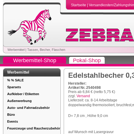
Startseite
|
Versandkosten/Zahlungshi
Werbemittel
|
Tassen, Becher, Flaschen
Werbemittel-Shop
Pokal-Shop
Werbemittel
Edelstahlbecher 0,
% % SALE
Hersteller:
Sparsets
Artikel Nr. 2540498
Preis ab 6,84 € (netto 5,75 €)
Aufkleber / Etiketten
zzgl.
Versand
Lieferzeit: ca. 8-14 Arbeitstage
Außenwerbung
doppelwandig thermoisoliert, bruchfest,
Auto- und Fahrradzubehör
Büro
D= 7,8 cm , Höhe 9,0 cm
Events
Feuerzeuge und Raucherzubehör
auf Wunsch mit Lasergravur