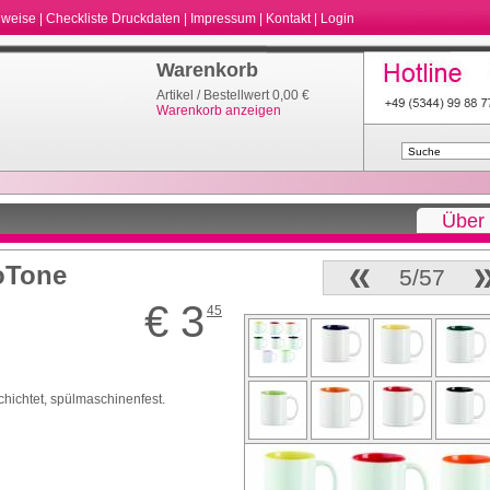
nweise
|
Checkliste Druckdaten
|
Impressum
|
Kontakt
|
Login
Warenkorb
Artikel / Bestellwert 0,00 €
Warenkorb anzeigen
Über
oTone
5/57
€ 3
45
hichtet, spülmaschinenfest.