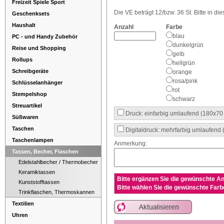
Freizeit Spiele Sport
Die VE beträgt 12/bzw. 36 St. Bitte in die
Geschenksets
Haushalt
Anzahl
Farbe
blau
PC - und Handy Zubehör
dunkelgrün
Reise und Shopping
gelb
Rollups
hellgrün
Schreibgeräte
orange
rosa/pink
Schlüsselanhänger
rot
Stempelshop
schwarz
Streuartikel
Druck: einfarbig umlaufend (180x7
Süßwaren
Taschen
Digitaldruck: mehrfarbig umlaufend
Taschenlampen
Anmerkung:
Tassen, Becher, Flaschen
Edelstahlbecher / Thermobecher
Keramiktassen
Bitte ergänzen Sie die gewünschte An
Kunststofftassen
Bitte wählen Sie die gewünschte Farb
Trinkflaschen, Thermoskannen
Textilien
Uhren