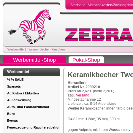
Startseite
|
Versandkosten/Zahlungshi
Werbemittel
|
Tassen, Becher, Flaschen
Werbemittel-Shop
Pokal-Shop
Werbemittel
Keramikbecher Tw
% % SALE
Hersteller:
Sparsets
Artikel Nr. 2999210
Preis ab 2,62 € (netto 2,20 €)
Aufkleber / Etiketten
zzgl.
Versand
Mindestabnahme 12
Außenwerbung
Lieferzeit: ca. 8-14 Arbeitstage
Auto- und Fahrradzubehör
Weißer Keramikbecher, innen farbig besc
Büro
D= 82 mm, Höhe, 95 mm, 300 ml
Events
Feuerzeuge und Raucherzubehör
gegen Aufpreis mit Ihrem Wunschmotiv -