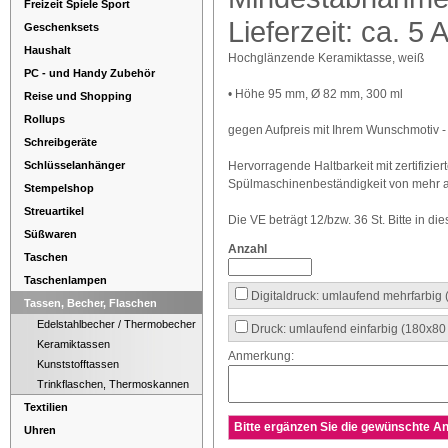
Freizeit Spiele Sport
Lieferzeit: ca. 5 
Geschenksets
Haushalt
Hochglänzende Keramiktasse, weiß
PC - und Handy Zubehör
• Höhe 95 mm, Ø 82 mm, 300 ml
Reise und Shopping
Rollups
gegen Aufpreis mit Ihrem Wunschmotiv -
Schreibgeräte
Schlüsselanhänger
Hervorragende Haltbarkeit mit zertifiziert
Spülmaschinenbeständigkeit von mehr 
Stempelshop
Streuartikel
Die VE beträgt 12/bzw. 36 St. Bitte in die
Süßwaren
Anzahl
Taschen
Taschenlampen
Digitaldruck: umlaufend mehrfarbig
Tassen, Becher, Flaschen
Edelstahlbecher / Thermobecher
Druck: umlaufend einfarbig (180x8
Keramiktassen
Anmerkung:
Kunststofftassen
Trinkflaschen, Thermoskannen
Textilien
Bitte ergänzen Sie die gewünschte An
Uhren