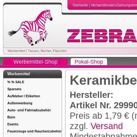
Startseite
|
Versandkosten/Zahlungshi
Werbemittel
|
Tassen, Becher, Flaschen
Werbemittel-Shop
Pokal-Shop
Werbemittel
Keramikbe
% % SALE
Sparsets
Hersteller:
Aufkleber / Etiketten
Artikel Nr. 2999
Außenwerbung
Auto- und Fahrradzubehör
Preis ab 1,79 € (
Büro
zzgl.
Versand
Events
Feuerzeuge und Raucherzubehör
Mindestabnahme