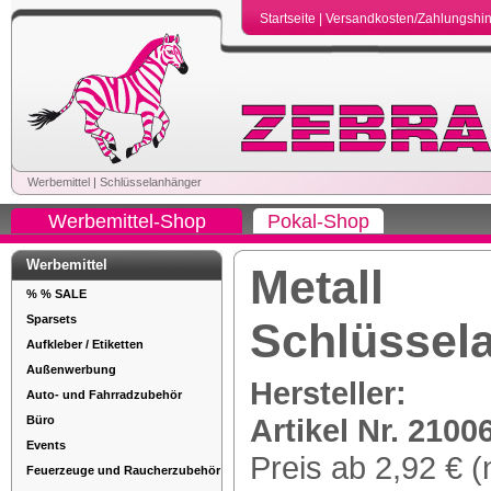
Startseite
|
Versandkosten/Zahlungshi
Werbemittel
|
Schlüsselanhänger
Werbemittel-Shop
Pokal-Shop
Werbemittel
Metall
% % SALE
Sparsets
Schlüssel
Aufkleber / Etiketten
Außenwerbung
Hersteller:
Auto- und Fahrradzubehör
Artikel Nr. 2100
Büro
Events
Preis ab 2,92 € (
Feuerzeuge und Raucherzubehör