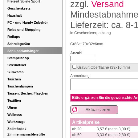
zzgl.
Versand
Freizeit Spiele Sport
Geschenksets
Mindestabnahme
Haushalt
Lieferzeit: ca. 8-
PC - und Handy Zubehör
Reise und Shopping
in Geschenkverpackung
Rollups
Schreibgeräte
Größe: 70x32x6mm-
Schlüsselanhänger
Anzahl
Stempelshop
Streuartikel
Gravur: Oberfläche (39x16 mm)
Süßwaren
Anmerkung:
Taschen
Taschenlampen
Tassen, Becher, Flaschen
Bitte ergänzen Sie die gewünschte An
Textilien
Uhren
Wellness
Artikelpreise
Werkzeuge
Zollstöcke /
ab 20
3,57 € (netto 3,00 €)
Zimmermannsbleistifte
ab 50
3,33 € (netto 2,80 €)