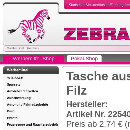
Startseite
|
Versandkosten/Zahlungshi
Werbemittel
|
Taschen
Werbemittel-Shop
Pokal-Shop
Werbemittel
Tasche au
% % SALE
Sparsets
Filz
Aufkleber / Etiketten
Außenwerbung
Hersteller:
Auto- und Fahrradzubehör
Artikel Nr. 2254
Büro
Events
Preis ab 2,74 € (
Feuerzeuge und Raucherzubehör