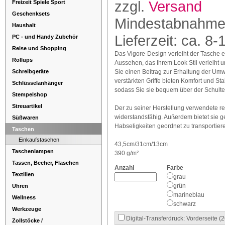
zzgl.
Versand
Freizeit Spiele Sport
Geschenksets
Mindestabnahme
Haushalt
Lieferzeit: ca. 8-
PC - und Handy Zubehör
Reise und Shopping
Das Vigore-Design verleiht der Tasche e
Rollups
Aussehen, das Ihrem Look Stil verleiht un
Schreibgeräte
Sie einen Beitrag zur Erhaltung der Umwe
verstärkten Griffe bieten Komfort und Sta
Schlüsselanhänger
sodass Sie sie bequem über der Schulte
Stempelshop
Streuartikel
Der zu seiner Herstellung verwendete rec
widerstandsfähig. Außerdem bietet sie g
Süßwaren
Habseligkeiten geordnet zu transportier
Taschen
Einkaufstaschen
43,5cm/31cm/13cm
Taschenlampen
390 g/m²
Tassen, Becher, Flaschen
Anzahl
Farbe
Textilien
grau
grün
Uhren
marineblau
Wellness
schwarz
Werkzeuge
Digital-Transferdruck: Vorderseite 
Zollstöcke /