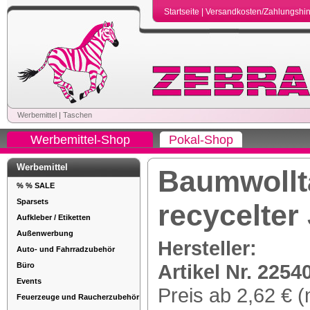
Startseite
|
Versandkosten/Zahlungshi
Werbemittel
|
Taschen
Werbemittel-Shop
Pokal-Shop
Werbemittel
Baumwollt
% % SALE
Sparsets
recycelter
Aufkleber / Etiketten
Außenwerbung
Hersteller:
Auto- und Fahrradzubehör
Artikel Nr. 2254
Büro
Events
Preis ab 2,62 € (
Feuerzeuge und Raucherzubehör