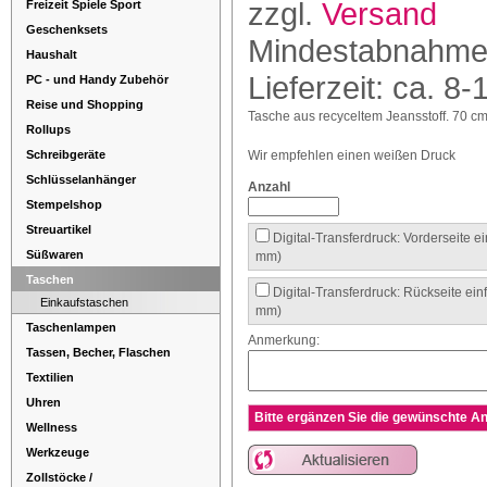
zzgl.
Versand
Freizeit Spiele Sport
Geschenksets
Mindestabnahme
Haushalt
Lieferzeit: ca. 8-
PC - und Handy Zubehör
Reise und Shopping
Tasche aus recyceltem Jeansstoff. 70 c
Rollups
Schreibgeräte
Wir empfehlen einen weißen Druck
Schlüsselanhänger
Anzahl
Stempelshop
Streuartikel
Digital-Transferdruck: Vorderseite e
Süßwaren
mm)
Taschen
Digital-Transferdruck: Rückseite ei
Einkaufstaschen
mm)
Taschenlampen
Anmerkung:
Tassen, Becher, Flaschen
Textilien
Uhren
Bitte ergänzen Sie die gewünschte An
Wellness
Werkzeuge
Zollstöcke /