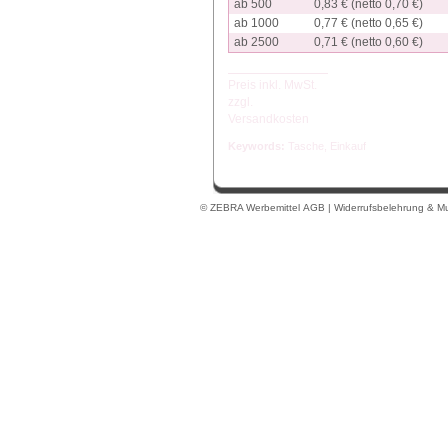
ab 500
0,83 € (netto 0,70 €)
ab 1000
0,77 € (netto 0,65 €)
ab 2500
0,71 € (netto 0,60 €)
Preis inkl. MwSt.
zzgl.
Versandkosten
Keywords:
Tasche
,
Einkauf
© ZEBRA Werbemittel
AGB
|
Widerrufsbelehrung & Mu