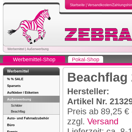
Startseite
|
Versandkosten/Zahlungshi
Werbemittel
|
Außenwerbung
Werbemittel-Shop
Pokal-Shop
Werbemittel
Beachflag
% % SALE
Sparsets
Hersteller:
Aufkleber / Etiketten
Artikel Nr. 2132
Außenwerbung
Schilder
Preis ab 89,25 € 
Beachflag
Auto- und Fahrradzubehör
zzgl.
Versand
Büro
Lieferzeit: ca. 8-
Events