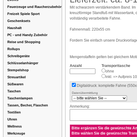
Feuerzeuge und Raucherzubehör
Mit schwarzem verstärkendem Band. Im Pr
kreuzförmige Standfuß mit Wassertank, 
Freizeit Spiele Sport
vollständig verarbeitete Fahne.
Geschenksets
Haushalt
Fahnenmaß: 220x55 cm
PC - und Handy Zubehör
Fordern Sie einfach unsere Druckvorlag
Reise und Shopping
Rollups
Schreibgeräte
Mengenstaffeln gelten bei gleichem Mot
Schlüsselanhänger
Anzahl
Transporttasche
Stempelshop
ohne
inkl. => Aufpreis 10
Streuartikel
Süßwaren
Digitaldruck: komplette Fahne (55
Taschen
Datenübermittlung
Taschenlampen
Tassen, Becher, Flaschen
Anmerkung:
Textilien
Uhren
Wellness
Bitte ergänzen Sie die gewünschte An
Bitte wählen Sie die gewünschte Tra
Werkzeuge